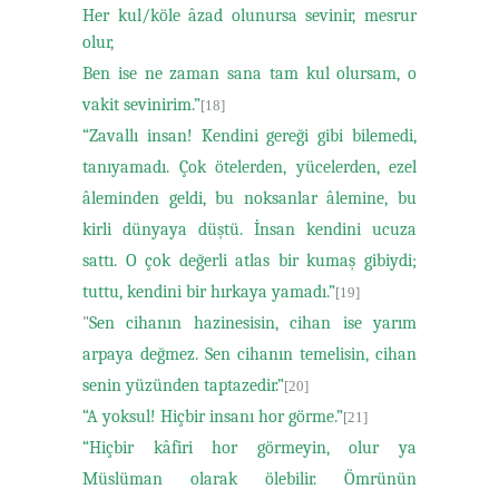
Her kul/köle âzad olunursa sevinir, mesrur
olur,
Ben ise ne zaman sana tam kul olursam, o
vakit sevinirim.”
[18]
“Zavallı insan! Kendini gereği gibi bilemedi,
tanıyamadı. Çok ötelerden, yücelerden, ezel
âleminden geldi, bu noksanlar âlemine, bu
kirli dünyaya düştü. İnsan kendini ucuza
sattı. O çok değerli atlas bir kumaş gibiydi;
tuttu, kendini bir hırkaya yamadı.”
[19]
"
Sen cihanın hazinesisin, cihan ise yarım
arpaya değmez. Sen cihanın temelisin, cihan
senin yüzünden taptazedir.”
[20]
“A yoksul! Hiçbir insanı hor görme.”
[21]
“Hiçbir kâfiri hor görmeyin, olur ya
Müslüman olarak ölebilir. Ömrünün