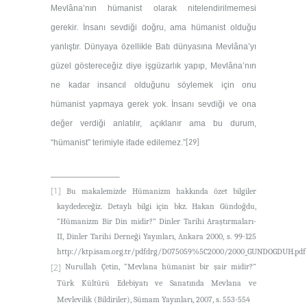
Mevlâna’nın hümanist olarak nitelendirilmemesi
gerekir. İnsanı sevdiği doğru, ama hümanist olduğu
yanlıştır. Dünyaya özellikle Batı dünyasına Mevlâna’yı
güzel göstereceğiz diye işgüzarlık yapıp, Mevlâna’nın
ne kadar insancıl olduğunu söylemek için onu
hümanist yapmaya gerek yok. İnsanı sevdiği ve ona
değer verdiği anlatılır, açıklanır ama bu durum,
“hümanist” terimiyle ifade edilemez.”
[29]
[1]
Bu makalemizde
Hümanizm hakkında özet bilgiler
kaydedeceğiz. Detaylı bilgi için bkz. Hakan Gündoğdu,
“Hümanizm Bir Din midir?”
Dinler Tarihi Araştırmaları-
II
, Dinler Tarihi Derneği Yayınları, Ankara 2000, s. 99-125
http://ktp.isam.org.tr/pdfdrg/D075059%5C2000/2000_GUNDOGDUH.pdf
[2]
Nurullah Çetin, “Mevlana hümanist bir şair midir?”
Türk Kültürü Edebiyatı ve Sanatında Mevlana ve
Mevlevilik (Bildiriler)
, Sümam Yayınları, 2007, s. 553-554