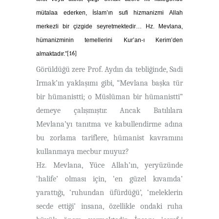
mütalaa ederken, İslam’ın sufi hizmanizmi Allah
merkezli bir çizgide seyretmektedir… Hz. Mevlana,
hümanizminin temellerini Kur’an-ı Kerim’den
almaktadır.”
[16]
Görüldüğü zere Prof. Aydın da tebliğinde, Sadi
Irmak’ın yaklaşımı gibi, “Mevlana başka tür
bir hümanistti; o Müslüman bir hümanistti”
demeye çalışmıştır. Ancak Batılılara
Mevlana’yı tanıtma ve kabullendirme adına
bu zorlama tariflere, hümanist kavramını
kullanmaya mecbur muyuz?
Hz. Mevlana, Yüce Allah’ın, yeryüzünde
‘halife’ olması için, ‘en güzel kıvamda’
yarattığı, ‘ruhundan üfürdüğü’, ‘meleklerin
secde ettiği’ insana, özellikle ondaki ruha