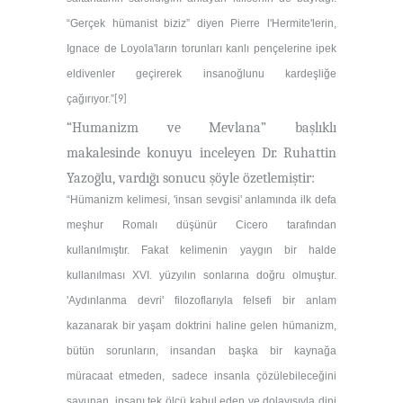
“Gerçek hümanist biziz” diyen Pierre l'Hermite'lerin,
Ignace de Loyola'ların torunları kanlı pençelerine ipek
eldivenler geçirerek insanoğlunu kardeşliğe
çağırıyor.”
[9]
“Humanizm ve Mevlana” başlıklı
makalesinde konuyu inceleyen Dr. Ruhattin
Yazoğlu, vardığı sonucu şöyle özetlemiştir:
“Hümanizm kelimesi, 'insan sevgisi' anlamında ilk defa
meşhur Romalı düşünür Cicero tarafından
kullanılmıştır. Fakat kelimenin yaygın bir halde
kullanılması XVI. yüzyılın sonlarına doğru olmuştur.
'Aydınlanma devri' filozoflarıyla felsefi bir anlam
kazanarak bir yaşam doktrini haline gelen hümanizm,
bütün sorunların, insandan başka bir kaynağa
müracaat etmeden, sadece insanla çözülebileceğini
savunan, insanı tek ölçü kabul eden ve dolayısıyla dini