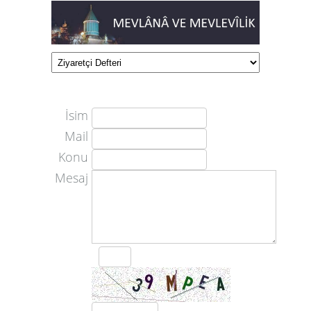
İsim
Mail
Konu
Mesaj