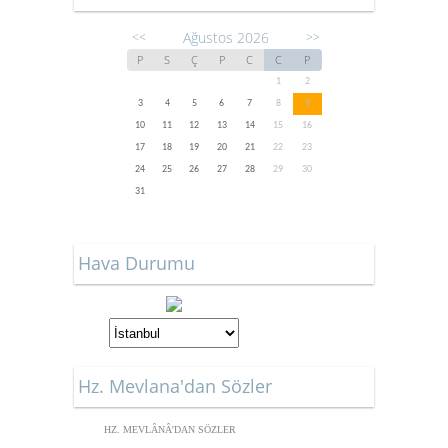
Ağustos 2026
<<
>>
P
S
Ç
P
C
C
P
1
2
3
4
5
6
7
8
9
10
11
12
13
14
15
16
17
18
19
20
21
22
23
24
25
26
27
28
29
30
31
Hava Durumu
Hz. Mevlana'dan Sözler
HZ. MEVLÂNÂ'DAN SÖZLER