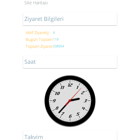
Site Haritası
Ziyaret Bilgileri
Aktif Ziyaretçi
4
Bugün Toplam
119
Toplam Ziyaret
338954
Saat
Takvim