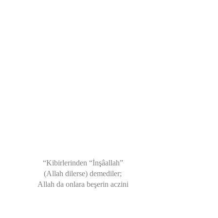
“Kibirlerinden “İnşâallah”
(Allah dilerse) demediler;
Allah da onlara beşerin aczini
gösteriverdi.”
(Mesnevi, Cilt 1, beyit nu: 48)
*