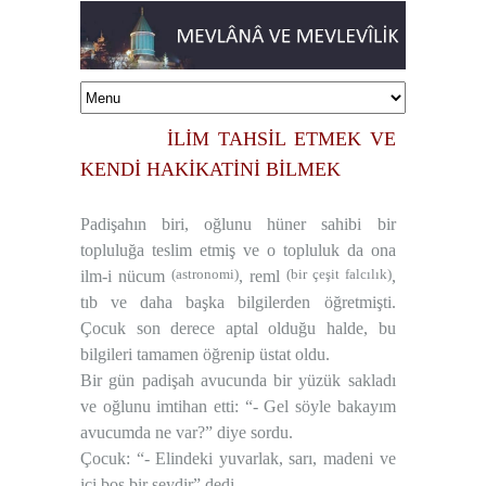
İLİM TAHSİL ETMEK VE
KENDİ HAKİKATİNİ BİLMEK
Padişahın biri, oğlunu hüner sahibi bir
topluluğa teslim etmiş ve o topluluk da ona
(astronomi)
(bir çeşit falcılık)
ilm-i nücum
, reml
,
tıb ve daha başka bilgilerden öğretmişti.
Çocuk son derece aptal olduğu halde, bu
bilgileri tamamen öğrenip üstat oldu.
Bir gün padişah avucunda bir yüzük sakladı
ve oğlunu imtihan etti: “- Gel söyle bakayım
avucumda ne var?” diye sordu.
Çocuk: “- Elindeki yuvarlak, sarı, madeni ve
içi boş bir şeydir” dedi.