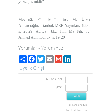
yoksa pis midir?
Mevlânâ, Fîhi Mâfîh, trc. M. Ülker
Anbarcıoğlu, İstanbul: MEB Yayınları, 1990,
s. 28-29. Ayrıca bkz. Fîhi Mâ Fîh, trc.
Ahmed Avni Konuk, s. 19-20
Yorumlar
-
Yorum Yaz
Paylaş
Facebook
Twitter
Email
Gmail
LinkedIn
Üyelik Girişi
Kullanıcı adı
Şifre
Parolamı unuttum
Üye olmak istiyorum