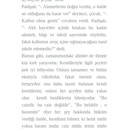
Padişah: “- Alametlerini doğru verdin, o halde
ne olduğuna da karar ver” deyince, çocuk, “-
Kalbur olma gerek” cevabını verdi. Padişah,
“- Aklı hayretler içinde bırakan bu kadar
alameti, bilgi ve tahsil sayesinde söyledin,
fakat kalburun avuç içine sığmayacağına nasıl
takdir edemedin?” dedi.
Bunun gibi, zamanımızdaki alimler de ilimde
kılı kırk yarıyorlar. Kendileriyle ilgili şeyleri
pek iyi biliyorlar. Onlara tamamen ve bütün
etrafıyla vâkıftırlar, fakat önemli olanı,
herşeyden ona daha lazım bulunan kendi
kendilerini, onlara her şeyden daha yakın
olan kendi benliklerini bilmiyorlar. "Bu
caizdir, bu caiz değildir", "Bu helaldir , o
haramdır" diye her şey hakkında hüküm
verdiği halde, kendisini bilmez ki helal midir
yoksa haram mıdır, caiz midir, temiz midir