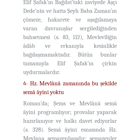
Elif Şafak’ın Bağdat’taki zaviyede Aşçı
Dede’nin ve hatta Şeyh Baba Zaman’ın
çömeze, hakarete ve aşağılamaya
varan davranışlar sergilediğinden
bahsetmesi (s. 83, 112), Mevlevîliğin
âdâb ve erkanıyla kesinlikle
bağdaşmamaktadır. Bütün bunlar
tamamıyla Elif Şafak’ın çirkin
uydurmalardır.
4- Hz. Mevlânâ zamanında bu şekilde
semâ âyini yoktu
Roman’da; Şems ve Mevlânâ semâ
âyini programlıyor; provalar yaparak
hazırlanıyor ve halkı davet ediyorlar
(s. 328). Semâ âyini esnasında Hz.
Mevlana semazenbaşıdır; semazenler