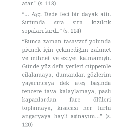
atar.” (s. 113)
“… A
çı Dede feci bir dayak attı.
ş
Sırtımda sıra sıra kızılcık
sopaları kırdı.” (s. 114)
“Bunca zaman tasavvuf yolunda
pi
mek için çekmedi
im zahmet
ş
ğ
ve mihnet ve eziyet kalmamı
tı.
ş
Günde yüz defa yerleri cüppemle
cilalamaya, dumandan gözlerim
ya
arıncaya dek ate
ba
ında
ş
ş
ş
tencere tava kalaylamaya, paslı
kapanlardan fare ölüleri
toplamaya, kısacası her türlü
angaryaya hayli a
inayım…” (s.
ş
120)