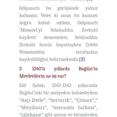
Gölpınarlı bu görüşünde yalnız
kalmıştır. Velev ki onun bu kanaati
doğru kabul edilsin, Gölpınarlı
‘Mesnevî’yi Selahaddin Zerkubî
kaydetti’ dememekte; Selahaddin
Zerkubî henüz hayattayken Çelebi
Hüsameddin tarafından
kaydedildiğini belirtmektedir.
[3]
2- 1240’lı yıllarda Bağdat’ta
Mevlevîlerin ne işi var?
Elif Şafak; 1242-1243 yıllarında
Bağdat’taki bir zaviyeden bahsederken
“A
çı Dede”, “Sertarik”, “Çömez”,”
ş
“Meydancı”, “merasim hırkası”,
“çilehane”
gibi unvan ve terimlerden