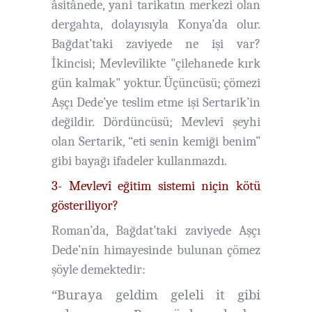
âsitânede, yani tarikatın merkezi olan
dergahta, dolayısıyla Konya’da olur.
Bağdat’taki zaviyede ne işi var?
İkincisi; Mevlevîlikte "çilehanede kırk
gün kalmak" yoktur. Üçüncüsü
;
çömezi
Aşçı Dede’ye teslim etme işi Sertarik’in
değildir. Dördüncüsü; Mevlevî şeyhi
olan Sertarik, “eti senin kemiği benim”
gibi bayağı ifadeler kullanmazdı.
3- Mevlevî eğitim sistemi niçin kötü
gösteriliyor?
Roman’da, Bağdat’taki zaviyede Aşçı
Dede’nin himayesinde bulunan çömez
şöyle demektedir:
“Buraya geldim geleli it gibi