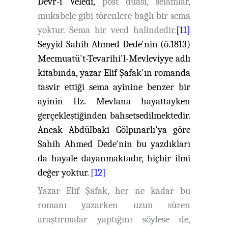
Devr-i Veledi
,
post duası, selamlar,
mukabele gibi törenlere bağlı bir sema
yoktur. Sema bir vecd halindedir.
[11]
Seyyid Sahih Ahmed Dede'nin (ö.1813)
Mecmuatü't-Tevarihi'l-Mevleviyye
adlı
kitabında, yazar Elif Şafak'ın romanda
tasvir ettiği sema ayinine benzer bir
ayinin Hz. Mevlana hayattayken
gerçekleştiğinden bahsetsedilmektedir.
Ancak Abdülbaki Gölpınarlı'ya göre
Sahih Ahmed Dede'nin bu yazdıkları
da hayale dayanmaktadır, hiçbir ilmi
değer yoktur.
[12]
Yazar Elif Şafak, her ne kadar bu
romanı yazarken uzun süren
araştırmalar yaptığını söylese de,