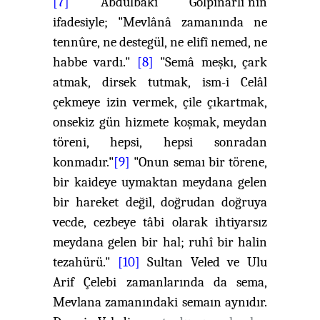
[7]
Abdülbaki Gölpınarlı'nın
ifadesiyle; "Mevlânâ zamanında ne
tennûre, ne destegül, ne elifî nemed, ne
habbe vardı."
[8]
"Semâ meşkı, çark
atmak, dirsek tutmak, ism-i Celâl
çekmeye izin vermek, çile çıkartmak,
onsekiz gün hizmete koşmak, meydan
töreni, hepsi, hepsi sonradan
konmadır."
[9]
"Onun semaı bir törene,
bir kaideye uymaktan meydana gelen
bir hareket değil, doğrudan doğruya
vecde, cezbeye tâbi olarak ihtiyarsız
meydana gelen bir hal; ruhî bir halin
tezahürü."
[10]
Sultan Veled ve Ulu
Arif Çelebi zamanlarında da sema,
Mevlana zamanındaki semaın aynıdır.