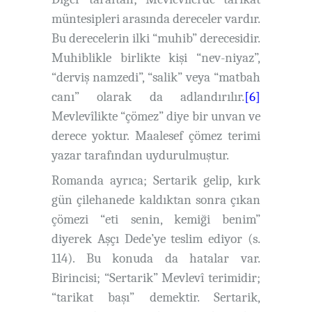
müntesipleri arasında dereceler vardır.
Bu derecelerin ilki “muhib” derecesidir.
Muhiblikle birlikte kişi “nev-niyaz”,
“derviş namzedi”, “salik” veya “matbah
canı” olarak da adlandırılır.
[6]
Mevlevîlikte “çömez” diye bir unvan ve
derece yoktur. Maalesef çömez terimi
yazar tarafından uydurulmuştur.
Romanda ayrıca; Sertarik gelip, kırk
gün çilehanede kaldıktan sonra çıkan
çömezi “eti senin, kemi
ği benim”
diyerek Aşçı Dede’ye teslim ediyor (s.
114). Bu konuda da hatalar var.
Birincisi;
“Sertarik” Mevlevî terimidir;
“tarikat başı” demektir. Sertarik,