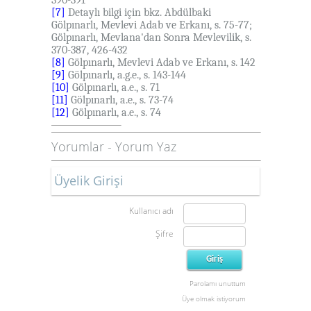
390-391
[7]
Detaylı bilgi için bkz. Abdülbaki
Gölpınarlı,
Mevlevi Adab ve Erkanı
, s. 75-77;
Gölpınarlı,
Mevlana'dan Sonra Mevlevilik
,
s.
370-387, 426-432
[8]
Gölpınarlı,
Mevlevi Adab ve Erkanı
, s. 142
[9]
Gölpınarlı, a.g.e
.
, s. 143-144
[10]
Gölpınarlı, a.e., s. 71
[11]
Gölpınarlı, a.e., s. 73-74
[12]
Gölpınarlı, a.e., s. 74
Yorumlar
-
Yorum Yaz
Üyelik Girişi
Kullanıcı adı
Şifre
Parolamı unuttum
Üye olmak istiyorum