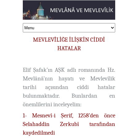
MEVLEVÎLİĞE İLİŞKİN CİDDİ
HATALAR
Elif Şafak’ın AŞK adlı romanında Hz.
Mevlânâ’nın hayatı ve Mevlevîlik
tarihi açısından ciddi hatalar
bulunmaktadır. Bunlardan en
önemlilerini inceleyelim:
1- Mesnevî-i Şerif, 1258’den önce
Selahaddin Zerkubî tarafından
kaydedilmedi