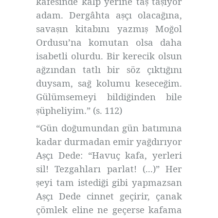
kafesinde kalp yerine ta
ta
ıyor
ş
ş
adam. Dergâhta a
çı olaca
ına,
ş
ğ
sava
ın kitabını yazmı
Mo
ol
ş
ş
ğ
Ordusu’na komutan olsa daha
isabetli olurdu. Bir kerecik olsun
a
zından tatlı bir söz çıktı
ını
ğ
ğ
duysam, sa
kolumu kesece
im.
ğ
ğ
Gülümsemeyi bildi
inden bile
ğ
üpheliyim.” (s. 112)
ş
“Gün do
umundan gün batımına
ğ
kadar durmadan emir ya
dırıyor
ğ
A
çı Dede: “Havuç kafa, yerleri
ş
sil! Tezgahları parlat! (...)” Her
eyi tam istedi
i gibi yapmazsan
ş
ğ
A
çı Dede cinnet geçirir, çanak
ş
çömlek eline ne geçerse kafama