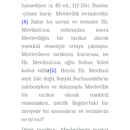
bahsediyor (s. 83 vd., 112-114). Bunlar,
-çömez hariç- Mevlevîlik terimleridir.
[4]
Fakat bu unvan ve terimler Hz.
Mevlânâ’nın vefatından sonra
Mevlevîliğin bir tarikat olarak
teşekkül etmesiyle ortaya çıkmıştır.
Mevlevîlerce tarikatın kurucusu, ise
Hz. Mevlânâ’nın oğlu Sultan Veled
kabul edili
r
[5]
. Henüz Hz. Mevlânâ
şeyh bile değil, Seyyid Burhaneddin’in
talebesiyken ve dolayısıyla Mevlevîlik
bir tarikat olarak teşekkül
etmemişken, üstelik Bağdat’taki bir
zaviyede bu unvanların ve terimlerin
ne işi var?
Diğer taraftan; Mevlevîlerde tarikat