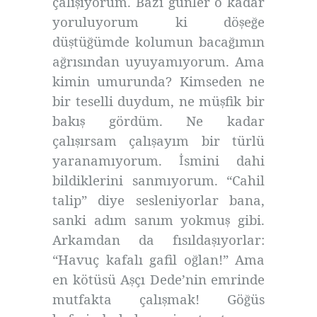
çalı
ıyorum. Bazı günler o kadar
ş
yoruluyorum ki dö
e
e
ş
ğ
dü
tü
ümde kolumun baca
ımın
ş
ğ
ğ
a
rısından uyuyamıyorum. Ama
ğ
kimin umurunda? Kimseden ne
bir teselli duydum, ne mü
fik bir
ş
bakı
gördüm. Ne kadar
ş
çalı
ırsam çalı
ayım bir türlü
ş
ş
yaranamıyorum.
smini dahi
İ
bildiklerini sanmıyorum. “Cahil
talip” diye sesleniyorlar bana,
sanki adım sanım yokmu
gibi.
ş
Arkamdan da fısılda
ıyorlar:
ş
“Havuç kafalı gafil o
lan!” Ama
ğ
en kötüsü A
çı Dede’nin emrinde
ş
mutfakta çalı
mak! Gö
üs
ş
ğ