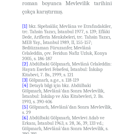
roman boyunca Mevlevilik tarihini
çokça karıştırmış.
[1]
bkz.
Sipehsâlâr,
Mevlâna ve Etrafındakiler
,
trc. Tahsin Yazıcı, İstanbul 1977, s. 139; Eflâki
Dede,
Ariflerin Menkıbeleri
, trc. Tahsin Yazıcı,
MEB Yay., İstanbul 1989, II, 155-157;
Bediüzzaman Füruzanfer,
Mevlânâ
Celaleddin
, çev. Feridun Nafiz Uzluk, Konya
2005, s. 186-187
[2]
Abdülbaki Gölpınarlı,
Mevlânâ Celaleddin:
Hayatı Eserleri Felsefesi,
İstanbul: İnkılap
Kitabevi, 7. Bs., 1999, s. 121
[3]
Gölpınarlı, a.g.e., s. 118-119
[4]
Detaylı bilgi için bkz. Abdülbaki
Gölpınarlı,
Mevlânâ’dan Sonra Mevlevîlik
,
İstanbul: İnkılap ve Aka Kitabevleri, 2. Bs.
1993, s. 390-406
[5]
Gölpınarlı,
Mevlânâ’dan Sonra Mevlevîlik
,
s. 29
[6]
Abdülbaki Gölpınarlı,
Mevlevi Adab ve
Erkanı
, İstanbul 1963, s. 28, 36, 39, 133 vd.;
Gölpınarlı,
Mevlânâ’dan Sonra Mevlevîlik
,
s.