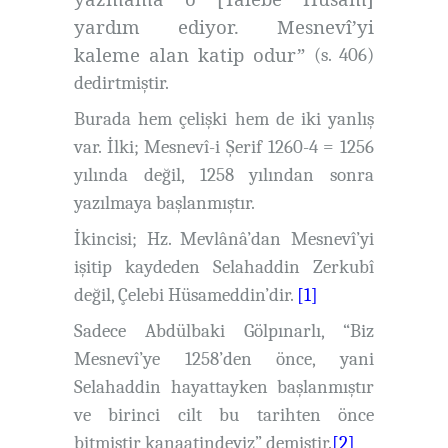
yardım ediyor. Mesnevî’yi
kaleme alan katip odur”
(s. 406)
dedirtmiştir.
Burada hem çelişki hem de iki yanlış
var. İlki; Mesnevî-i Şerif 1260-4 = 1256
yılında değil, 1258 yılından sonra
yazılmaya başlanmıştır.
İkincisi; Hz. Mevlânâ’dan Mesnevî’yi
işitip kaydeden Selahaddin Zerkubî
değil, Çelebi Hüsameddin’dir.
[1]
Sadece Abdülbaki Gölpınarlı, “Biz
Mesnevî’ye 1258’den önce, yani
Selahaddin hayattayken başlanmıştır
ve birinci cilt bu tarihten önce
bitmiştir kanaatindeyiz” demiştir.
[2]