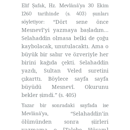
Elif Şafak, Hz. Mevlânâ’ya 30 Ekim
1260 tarihinde (s. 403) şunları
“
Dört sene önce
söyletiyor:
Mesnevî’yi yazmaya ba
ladım…
ş
Selahaddin
olmasa belki de ço
u
ğ
kaybolacak, unutulacaktı. Ama o
büyük bir sabır ve özveriyle her
birini ka
ıda çekti. Selahaddin
ğ
yazdı, Sultan Veled suretini
çıkarttı. Böylece sayfa sayfa
büyüdü Mesnevî. Okurunu
bekler
imdi.” (s. 405)
ş
Yazar bir sonradaki sayfada ise
“Selahaddin’in
Mevlânâ’ya,
ölümünden sonra
iirleri
ş
yazmama o
[Talebe Hüsam]