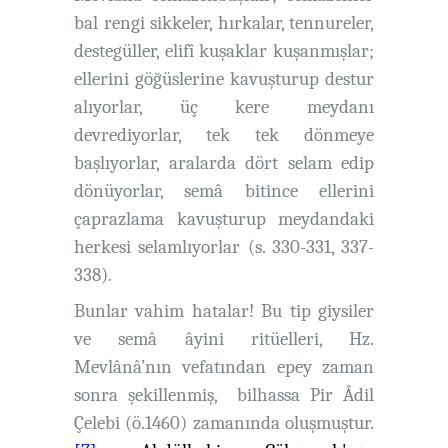
bal rengi sikkeler, hırkalar, tennureler,
destegüller, elifî kuşaklar kuşanmışlar;
ellerini göğüslerine kavuşturup destur
alıyorlar, üç kere meydanı
devrediyorlar, tek tek dönmeye
başlıyorlar, aralarda dört selam edip
dönüyorlar, semâ bitince ellerini
çaprazlama kavuşturup meydandaki
herkesi selamlıyorlar (s. 330-331, 337-
338).
Bunlar vahim hatalar! Bu tip giysiler
ve semâ âyini ritüelleri, Hz.
Mevlânâ’nın vefatından epey zaman
sonra şekillenmiş, bilhassa Pir Âdil
Çelebi (ö.1460) zamanında oluşmuştur.