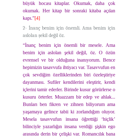
büyük hocası kitaplar. Okumak, daha çok
okumak. Her kitap bir sonraki kitaba açılan
kapı.”
[4]
2- İnanç benim için önemli. Ama benim için
aslolan şekil değil öz.
“İnanç benim için önemli bir mesele. Ama
benim için aslolan şekil değil, öz. O özün
evrensel ve bir olduğuna inanıyorum. Bence
hepimizin tasavvufa ihtiyacı var. Tasavvufun en
çok sevdiğim özelliklerinden biri özeleştiriye
dayanması. Sufiler kendilerini eleştirir, kendi
içlerini tamir ederler. Birinde kusur görürlerse o
kusuru örterler. Muazzam bir edep ve ahlak...
Bunları ben fikren ve zihnen biliyorum ama
yaşamaya gelince tabii ki zorlandığım oluyor.
Mesela tasavvufun insana öğrettiği ‘hiçlik’
bilinciyle yazarlığın insana verdiği şişkin ego
arasında derin bir çelişki var. Romancılık bana