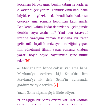
kocaman bir okyanus, benim kabım ne kadarsa
o kadarını çekiyorum. Yanımdakinin kabı daha
büyükse ne güzel, o da kendi kabı kadar su
çekecek ama sonuçta hepimizin kabı sınırlı.
Ben kendi kabım kadar denizden su çektiğimde
denizin suyu azalır mı? Yani ben tasavvuf
üzerine yazdığım zaman tasavvufa bir zarar
gelir mi? İnşallah müzisyen müziğini yapar,
film yönetmeni filmini yapar, romancı kitabını
yazar…böyle böyle hayatımızın içine nüfuz
eder.”
[6]
4- Mevlana’nın bende çok izi var, ama bana
Mevlana’yı sevdiren kişi Şems’tir. Ben
Mevlana’yı ilk defa Şems’in aynasında
gördüm ve öyle sevdim.
[7]
Yazar, Şems algısını şöyle ifade ediyor:
“Her aşığın bir Şems özlemi var. Her kadının