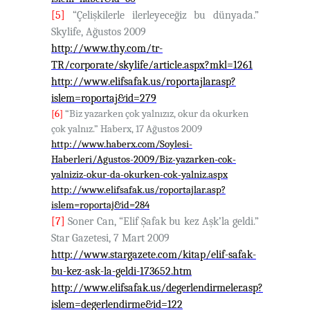
[5]
“Çelişkilerle ilerleyeceğiz bu dünyada.”
Skylife, Ağustos 2009
http://www.thy.com/tr-
TR/corporate/skylife/article.aspx?mkl=1261
http://www.elifsafak.us/roportajlar.asp?
islem=roportaj&id=279
[6]
“Biz yazarken çok yalnızız, okur da okurken
çok yalnız.” Haberx, 17 Ağustos 2009
http://www.haberx.com/Soylesi-
Haberleri/Agustos-2009/Biz-yazarken-cok-
yalniziz-okur-da-okurken-cok-yalniz.aspx
http://www.elifsafak.us/roportajlar.asp?
islem=roportaj&id=284
[7]
Soner Can, “Elif Şafak bu kez Aşk’la geldi.”
Star Gazetesi, 7 Mart 2009
http://www.stargazete.com/kitap/elif-safak-
bu-kez-ask-la-geldi-173652.htm
http://www.elifsafak.us/degerlendirmeler.asp?
islem=degerlendirme&id=122