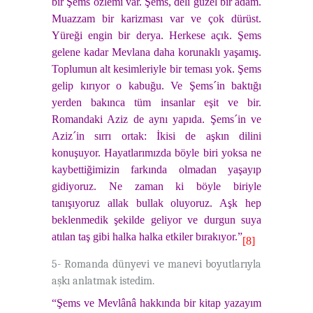
bir Şems özlemi var. Şems, deli güzel bir adam.
Muazzam bir karizması var ve çok dürüst.
Yüreği engin bir derya. Herkese açık. Şems
gelene kadar Mevlana daha korunaklı yaşamış.
Toplumun alt kesimleriyle bir teması yok. Şems
gelip kırıyor o kabuğu. Ve Şems´in baktığı
yerden bakınca tüm insanlar eşit ve bir.
Romandaki Aziz de aynı yapıda. Şems´in ve
Aziz´in sırrı ortak: İkisi de aşkın dilini
konuşuyor. Hayatlarımızda böyle biri yoksa ne
kaybettiğimizin farkında olmadan yaşayıp
gidiyoruz. Ne zaman ki böyle biriyle
tanışıyoruz allak bullak oluyoruz. Aşk hep
beklenmedik şekilde geliyor ve durgun suya
atılan taş gibi halka halka etkiler bırakıyor.”
[8]
5- Romanda dünyevi ve manevi boyutlarıyla
aşkı anlatmak istedim.
“Şems ve Mevlânâ hakkında bir kitap yazayım