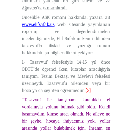
Okumam yaklaşık on gün sürdü ve 27
Ağustos’ta tamamlandı.
Öncelikle AŞK romanı hakkında, yazara ait
www.elifsafak.us
web sitesinde yayınlanan
röportaj ve değerlendirmeleri
incelendiğimizde, Elif Şafak’ın kendi dilinden
tasavvufla ilişkisi ve yazdığı roman
hakkındaki şu bilgiler dikkat çekiyor:
1- Tasavvuf felsefesiyle 14-15 yıl önce
ODTÜ’de öğrenci iken, kitaplar aracılığıyla
tanıştım. Tezim Bektaşi ve Mevlevi felsefesi
üzerineydi. Tasavvufu ailemden veya bir
hoca ya da şeyhten öğrenmedim.
[3]
“Tasavvuf ile tanışmam, karanlıkta el
yordamıyla yolunu bulmak gibi oldu. Kendi
başımaydım, kimse aracı olmadı. Ne aileye ne
bir şeyhe, hocaya ihtiyacımız yok, yollar
arasında yollar bulabilmek için. İnsanın en