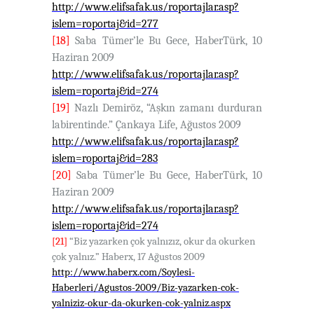
http://www.elifsafak.us/roportajlar.asp?
islem=roportaj&id=277
[18]
Saba Tümer’le Bu Gece, HaberTürk, 10
Haziran 2009
http://www.elifsafak.us/roportajlar.asp?
islem=roportaj&id=274
[19]
Nazlı Demiröz, “Aşkın zamanı durduran
labirentinde.” Çankaya Life, Ağustos 2009
http://www.elifsafak.us/roportajlar.asp?
islem=roportaj&id=283
[20]
Saba Tümer’le Bu Gece, HaberTürk, 10
Haziran 2009
http://www.elifsafak.us/roportajlar.asp?
islem=roportaj&id=274
[21]
“Biz yazarken çok yalnızız, okur da okurken
çok yalnız.” Haberx, 17 Ağustos 2009
http://www.haberx.com/Soylesi-
Haberleri/Agustos-2009/Biz-yazarken-cok-
yalniziz-okur-da-okurken-cok-yalniz.aspx