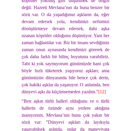
köprüler yokmuş gibi düşünmek de doğru
değil. Hazreti Mevlana’nın da buna benzer bir
sözü var. O da yaşadığımız aşkların da, eğer
devam edersek yola, kendimizi nefsimizi
dönüştürmeye devam edersek, ilahi aşka
uzanan köprüler olduğunu düşünüyor. Yani her
zaman bağlantılar var. Biz bir insanı sevdiğimiz
zaman onun aynasında kendimizi görerek de
çok daha farklı bir bilinç boyutuna varabiliriz.
Tabi ki yok saymıyorum günümüzde hani çok
böyle hızlı tüketerek yaşıyoruz aşkları; ama
günümüzün dünyasında bile bence çok derin,
çok hakiki aşklar da yaşanıyor. O anlamda, ben
dünyevi aşkı da küçümsemeden yazdım.”
[12]
“Ben aşkın türlü halleri olduğunu ve o türlü
hallerin de özünde aynı yerlere aktığına
inanıyorum. Mevlana’nın buna çok yakın bir
sözü var: ”Dünyevi aşkları da layıkıyla
yaşayabilsek aslında, onlar da maneviyata