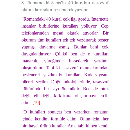
8- Romandaki Şems’in 40 kuralını tasavvuf
okumalarımdan beslenerek yazdım.
“Romandaki 40 kural çok ilgi gördü. İnternette
insanlar birbirlerine kuralları yolluyor. Cep
telefonlarından mesaj olarak atıyorlar. Bir
okurum tüm kuralları tek tek yazdırarak poster
yapmış, duvarına asmış. Bunlar beni çok
duygulandırıyor. Çünkü ben de o kuralları
inanarak, yüreğimde hissederek yazdım,
oluşturdum. Tabi ki tasavvuf okumalarımdan
beslenerek yazdım bu kuralları. Kırk sayısını
bilerek seçtim. Doğu mitolojilerinde, tasavvuf
kültüründe bu sayı önemlidir. Ben de otuz
değil, elli değil, kırk kural oluşturmayı tercih
etim.”
[19]
“O kuralları sonuçta ben yazarken romanın
içinde kendim formüle ettim. Onun için, her
biri hayal ürünü kurallar. Ama tabi ki ben kendi