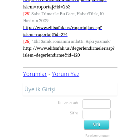
islem=roportaj&id=253
[25]
Saba Tümer’le Bu Gece, HaberTürk, 10
Haziran 2009
http://www.elifsafak.us/roportajlar.asp?
islem=roportaj&id=274
[26]
“Elif Şafak romanını anlattı: Aşkı yazmak”
http://www.elifsafak.us/degerlendirmeler.asp?
islem=degerlendirme&id=120
Yorumlar
-
Yorum Yaz
Üyelik Girişi
Kullanıcı adı
Şifre
Parolamı unuttum