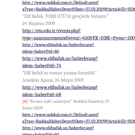
http://www.radikal.com.tr/Default.aspx?
aType=RadikalHaberDetay&Date=27.02.2009&ArticleID=923
“Elif Şafak, TOBB ETÜ’lü gençlerle buluştu.”
24 Haziran 2009
http://etu.edu.tr/events.php?
type=announcements&event=450&FK=&BK=&year=20
http://www.elifsafak.us/haberler.asp?
islem=haber&id=60
http://www.elifsafak.us/haberler.asp?
islem=haber&id=74
“Elif Şafak’ın roman yazma formülü.”
Anadolu Ajansı, 26 Mayıs 2009
http://www.elifsafak.us/haberler.asp?
islem=haber&id=68
[4]
“Bu kez ‘aşk’ı anlatıyor.” Radikal Gazetesi, 27
Şubat 2009
http://www.radikal.com.tr/Default.aspx?
aType=RadikalHaberDetay&Date=27.02.2009&ArticleID=923
http://www.elifsafak.us/haberler.asp?
islem=haber&id=60