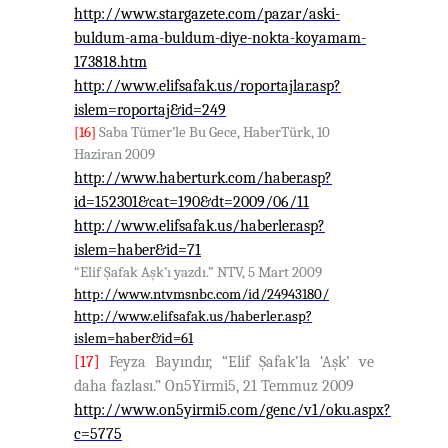
http://www.stargazete.com/pazar/aski-
buldum-ama-buldum-diye-nokta-koyamam-
173818.htm
http://www.elifsafak.us/roportajlar.asp?
islem=roportaj&id=249
[16]
Saba Tümer’le Bu Gece, HaberTürk, 10
Haziran 2009
http://www.haberturk.com/haber.asp?
id=152301&cat=190&dt=2009/06/11
http://www.elifsafak.us/haberler.asp?
islem=haber&id=71
“Elif Şafak Aşk’ı yazdı.” NTV, 5 Mart 2009
http://www.ntvmsnbc.com/id/24943180/
http://www.elifsafak.us/haberler.asp?
islem=haber&id=61
[17]
Feyza Bayındır, “Elif Şafak’la ‘Aşk’ ve
daha fazlası.” On5Yirmi5, 21 Temmuz 2009
http://www.on5yirmi5.com/genc/v1/oku.aspx?
c=5775