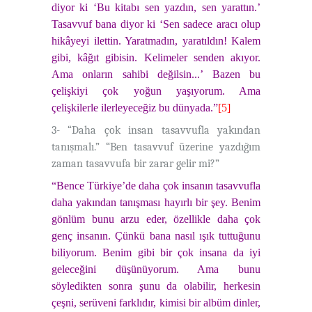
diyor ki ‘Bu kitabı sen yazdın, sen yarattın.’
Tasavvuf bana diyor ki ‘Sen sadece aracı olup
hikâyeyi ilettin. Yaratmadın, yaratıldın! Kalem
gibi, kâğıt gibisin. Kelimeler senden akıyor.
Ama onların sahibi değilsin...’ Bazen bu
çelişkiyi çok yoğun yaşıyorum. Ama
çelişkilerle ilerleyeceğiz bu dünyada.”
[5]
3- “Daha çok insan tasavvufla yakından
tanışmalı.” “Ben tasavvuf üzerine yazdığım
zaman tasavvufa bir zarar gelir mi?”
“Bence Türkiye’de daha çok insanın tasavvufla
daha yakından tanışması hayırlı bir şey. Benim
gönlüm bunu arzu eder, özellikle daha çok
genç insanın. Çünkü bana nasıl ışık tuttuğunu
biliyorum. Benim gibi bir çok insana da iyi
geleceğini düşünüyorum. Ama bunu
söyledikten sonra şunu da olabilir, herkesin
çeşni, serüveni farklıdır, kimisi bir albüm dinler,