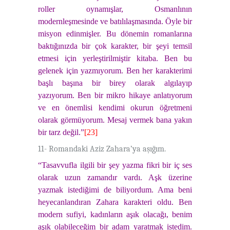
roller oynamışlar, Osmanlının
modernleşmesinde ve batılılaşmasında. Öyle bir
misyon edinmişler. Bu dönemin romanlarına
baktığınızda bir çok karakter, bir şeyi temsil
etmesi için yerleştirilmiştir kitaba. Ben bu
gelenek için yazmıyorum. Ben her karakterimi
başlı başına bir birey olarak algılayıp
yazıyorum. Ben bir mikro hikaye anlatıyorum
ve en önemlisi kendimi okurun öğretmeni
olarak görmüyorum. Mesaj vermek bana yakın
bir tarz değil.”
[23]
11- Romandaki Aziz Zahara’ya aşığım.
“Tasavvufla ilgili bir şey yazma fikri bir iç ses
olarak uzun zamandır vardı. Aşk üzerine
yazmak istediğimi de biliyordum. Ama beni
heyecanlandıran Zahara karakteri oldu. Ben
modern sufiyi, kadınların aşık olacağı, benim
aşık olabileceğim bir adam yaratmak istedim.