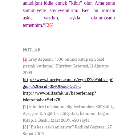
anladığını iddia etmek "kibir" olur. Ama şunu
samimiyetle söyleyebilirim: Ben bu romanı
aşkla yazdım, aşkla okunmasıdır
temennim.”
[26]
NOTLAR
[1]
Eray Arpaşin, “300 bininci kitap için özel
pastalı kutlama.” Hürriyet Gazetesi, 11 Ağustos
2009
http://www.hurriyet.com.tr/ege/12259460.asp?
gid=142&srid=3540&oid=5&l=1
http://www.elifsafak.us/haberler.asp?
islem=haber&id=78
[2]
Elimdeki nüshanın bilgileri şunlar: Elif Şafak,
Aşk, çev. K. Yiğit Us-Elif Şafak, İstanbul: Doğan
Kitap, 1. Baskı, Mart 2009, 420 sayfa.
[3]
“Bu kez ‘aşk’ı anlatıyor.” Radikal Gazetesi, 27
Şubat 2009