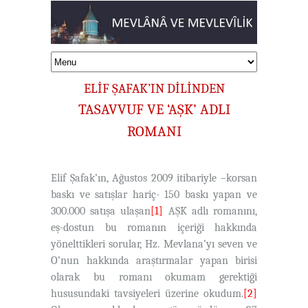
ELİF ŞAFAK’IN DİLİNDEN
TASAVVUF VE ‘AŞK’ ADLI
ROMANI
Elif Şafak’ın, Ağustos 2009 itibariyle –korsan
baskı ve satışlar hariç- 150 baskı yapan ve
300.000 satışa ulaşan
[1]
AŞK adlı romanını,
eş-dostun bu romanın içeriği hakkında
yönelttikleri sorular, Hz. Mevlana’yı seven ve
O’nun hakkında araştırmalar yapan birisi
olarak bu romanı okumam gerektiği
hususundaki tavsiyeleri üzerine okudum.
[2]