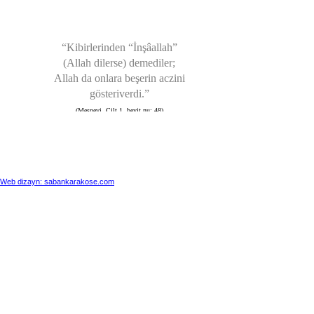
“Kibirlerinden “İnşâallah”
(Allah dilerse) demediler;
Allah da onlara beşerin aczini
gösteriverdi.”
(Mesnevi, Cilt 1, beyit nu: 48)
*
“Dünyada iş
işten meydana gelir.”
(Mesnevi, Cilt 1, beyit nu: 76)
Web dizayn: sabankarakose.com
*
“Allah’tan edeble başarılı
olmayı dileyelim. Edepsiz
Allah’ın lütfundan
yoksun kalmıştır.
Edepsiz
yalnızca kendisine
kötülük etmiş olmaz,
dört bir yanı