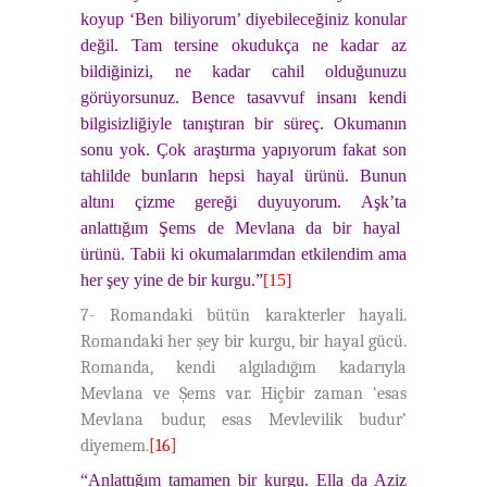
koyup ‘Ben biliyorum’ diyebileceğiniz konular
değil. Tam tersine okudukça ne kadar az
bildiğinizi, ne kadar cahil olduğunuzu
görüyorsunuz. Bence tasavvuf insanı kendi
bilgisizliğiyle tanıştıran bir süreç. Okumanın
sonu yok. Çok araştırma yapıyorum fakat son
tahlilde bunların hepsi hayal ürünü. Bunun
altını çizme gereği duyuyorum.
Aşk
’ta
a
nlattığım Şems de Mevlana da bir hayal
ürünü. Tabii ki okumalarımdan etkilendim ama
her şey yine de bir kurgu.”
[15]
7- Romandaki bütün karakterler hayali.
Romandaki her şey bir kurgu, bir hayal gücü.
Romanda, kendi algıladığım kadarıyla
Mevlana ve Şems var. Hiçbir zaman ‘esas
Mevlana budur, esas Mevlevilik budur’
diyemem.
[16]
“Anlattığım tamamen bir kurgu. Ella da Aziz