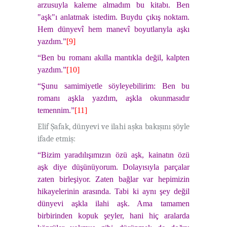
arzusuyla kaleme almadım bu kitabı. Ben
"aşk"ı anlatmak istedim. Buydu çıkış noktam.
Hem dünyevî hem manevî boyutlarıyla aşkı
yazdım.”
[9]
“Ben bu romanı akılla mantıkla değil, kalpten
yazdım.”
[10]
“Şunu samimiyetle söyleyebilirim: Ben bu
romanı aşkla yazdım, aşkla okunmasıdır
temennim.”
[11]
Elif Şafak, dünyevi ve ilahi aşka bakışını şöyle
ifade etmiş:
“Bizim yaradılışımızın özü aşk, kainatın özü
aşk diye düşünüyorum. Dolayısıyla parçalar
zaten birleşiyor. Zaten bağlar var hepimizin
hikayelerinin arasında. Tabi ki aynı şey değil
dünyevi aşkla ilahi aşk. Ama tamamen
birbirinden kopuk şeyler, hani hiç aralarda