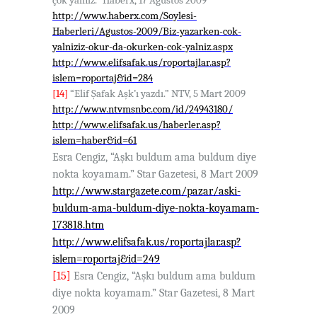
çok yalnız.” Haberx, 17 Ağustos 2009
http://www.haberx.com/Soylesi-
Haberleri/Agustos-2009/Biz-yazarken-cok-
yalniziz-okur-da-okurken-cok-yalniz.aspx
http://www.elifsafak.us/roportajlar.asp?
islem=roportaj&id=284
[14]
“Elif Şafak Aşk’ı yazdı.” NTV, 5 Mart 2009
http://www.ntvmsnbc.com/id/24943180/
http://www.elifsafak.us/haberler.asp?
islem=haber&id=61
Esra Cengiz, “Aşkı buldum ama buldum diye
nokta koyamam.” Star Gazetesi, 8 Mart 2009
http://www.stargazete.com/pazar/aski-
buldum-ama-buldum-diye-nokta-koyamam-
173818.htm
http://www.elifsafak.us/roportajlar.asp?
islem=roportaj&id=249
[15]
Esra Cengiz, “Aşkı buldum ama buldum
diye nokta koyamam.” Star Gazetesi, 8 Mart
2009