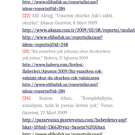
http://www.elifsafak.us/roportajlar.asp?
islem=roportaj&id=284
[22]
Elif Aktuğ, “Umarım okurlar Aşk’ı aşkla
okurlar.” Akşam Gazetesi, 8 Mart 2009
http://www.aksam.com.tr/2009/03/08/roportaj/muhabi
http://www.elifsafak.us/roportajlar.asp?
islem=roportaj&id=248
[23]
“Biz yazarken çok yalnızız, okur da okurken
çok yalnız.” Haberx, 17 Ağustos 2009
http://www.haberx.com/Soylesi-
Haberleri/Agustos-2009/Biz-yazarken-cok-
yalniziz-okur-da-okurken-cok-yalniz.aspx
http://www.elifsafak.us/roportajlar.asp?
islem=roportaj&id=284
[24]
Sanem Altan, “Kompleksliyim,
arızalıyım, tabii ki yaram berem çok.” Vatan
Gazetesi, 22 Mart 2009
http://pazarvatan.gazetevatan.com/haberdetay.asp?
hkat=1&hid=13663&yaz=Sanem%20Altan
http://www.elifsafak.us/roportajlar.asp?