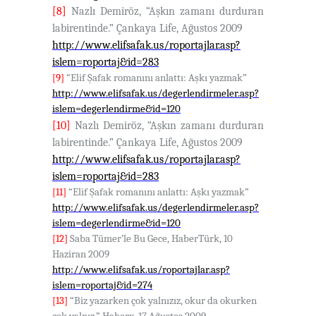
[8]
Nazlı Demiröz, “Aşkın zamanı durduran
labirentinde.” Çankaya Life, Ağustos 2009
http://www.elifsafak.us/roportajlar.asp?
islem=roportaj&id=283
[9]
“Elif Şafak romanını anlattı: Aşkı yazmak”
http://www.elifsafak.us/degerlendirmeler.asp?
islem=degerlendirme&id=120
[10]
Nazlı Demiröz, “Aşkın zamanı durduran
labirentinde.” Çankaya Life, Ağustos 2009
http://www.elifsafak.us/roportajlar.asp?
islem=roportaj&id=283
[11]
“Elif Şafak romanını anlattı: Aşkı yazmak”
http://www.elifsafak.us/degerlendirmeler.asp?
islem=degerlendirme&id=120
[12]
Saba Tümer’le Bu Gece, HaberTürk, 10
Haziran 2009
http://www.elifsafak.us/roportajlar.asp?
islem=roportaj&id=274
[13]
“Biz yazarken çok yalnızız, okur da okurken