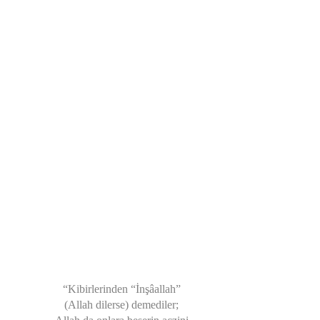
“Kibirlerinden “İnşâallah”
(Allah dilerse) demediler;
Allah da onlara beşerin aczini