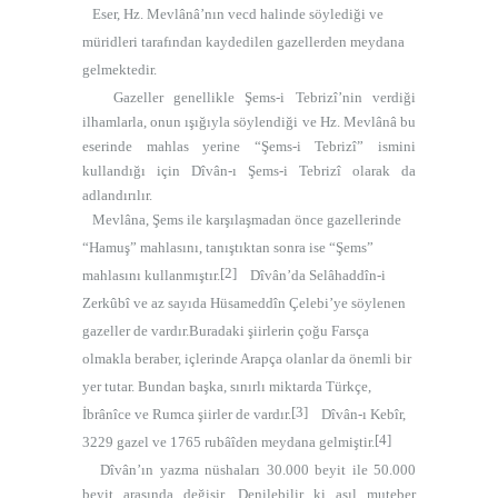
Eser, Hz. Mevlânâ’nın vecd halinde söylediği ve
müridleri tarafından kaydedilen gazellerden meydana
gelmektedir.
Gazeller genellikle Şems-i Tebrizî’nin verdiği
ilhamlarla, onun ışığıyla söylendiği ve Hz. Mevlânâ bu
eserinde mahlas yerine “Şems-i Tebrizî” ismini
kullandığı için
Dîvân-ı Şems-i Tebrizî
olarak da
adlandırılır.
Mevlâna, Şems ile karşılaşmadan önce gazellerinde
“Hamuş” mahlasını, tanıştıktan sonra ise “Şems”
[2]
mahlasını kullanmıştır.
Dîvân’da Selâhaddîn-i
Zerkûbî ve az sayıda Hüsameddîn Çelebi’ye söylenen
gazeller de vardır.Buradaki şiirlerin çoğu Farsça
olmakla beraber, içlerinde Arapça olanlar da önemli bir
yer tutar. Bundan başka, sınırlı miktarda Türkçe,
[3]
İbrânîce ve Rumca şiirler de vardır.
Dîvân-ı Kebîr,
[4]
3229 gazel ve 1765 rubâîden meydana gelmiştir.
Dîvân’ın yazma nüshaları 30.000 beyit ile 50.000
beyit arasında değişir. Denilebilir ki asıl muteber