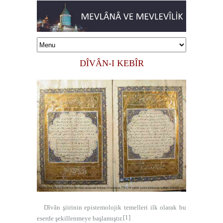
DÎVÂN-I KEBÎR
Dîvân şiirinin epistemolojik temelleri ilk olarak bu
[1]
eserde şekillenmeye başlamıştır.