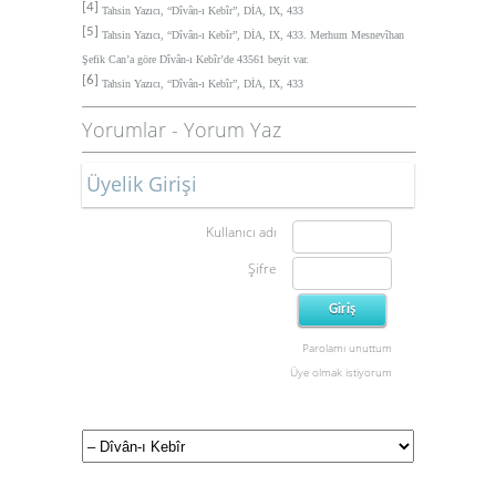
[4]
Tahsin Yazıcı, “Dîvân-ı Kebîr”, DİA, IX, 433
[5]
Tahsin Yazıcı, “Dîvân-ı Kebîr”, DİA, IX, 433. Merhum Mesnevîhan
Şefik Can’a göre Dîvân-ı Kebîr’de 43561 beyit var.
[6]
Tahsin Yazıcı, “Dîvân-ı Kebîr”, DİA, IX, 433
Yorumlar
-
Yorum Yaz
Üyelik Girişi
Kullanıcı adı
Şifre
Parolamı unuttum
Üye olmak istiyorum