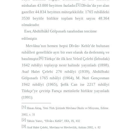
[5]
nüshaları 43.000 beyitten fazladır.
Dîvân’da yer alan
gazeller 44.834 beyitten müteşekkildir. 1765 rubâîdeki
3530 beyitle birlikte toplam beyit sayısı 48.364
olmaktadır.
Eser, Abdülbâkî Gölpınarlı tarafından tercüme
edilmiştir.
Mevlâna’nın hemen hepsi Dîvân- Kebîr’de bulunan
rubâîleri genellikle ayrı bir eser olarak da derlenmiş ve
[6]
basılmıştır.
Türkçe’de ilk kez Veled Çelebi (İzbudak)
1642 rubâîyi toplayıp nesir halinde yayınladı (1898).
Asaf Halet Çelebi 276 rubâîyi (1939), Abdülbaki
Gölpınarlı 1765 rubâîyi (1964), M. Nuri Gençosman
1942 rubâîyi (1965), Şefik Can ise 2217 rubâîyi
Türkçe’ye çevirip Farsça metinlerle birlikte yayınladı
(1991).
[1]
Hasan Aktaş, Yeni Türk Şiirinde Mevlana Okulu ve Misyonu, Edirne
2002, s. 31
[2]
Tahsin Yazıcı, “Dîvân-ı Kebîr”, DİA, IX, 432
[3]
Asaf Halet Çelebi, Mevlana ve Mevlevilik, Ankara 2002, s. 82