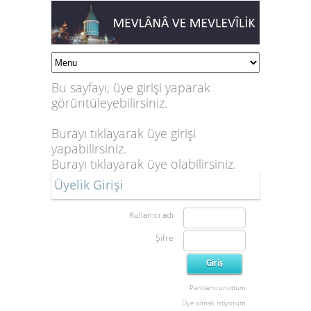
Bu sayfayı, üye girişi yaparak
görüntüleyebilirsiniz.
Burayı tıklayarak üye girişi
yapabilirsiniz.
Burayı tıklayarak üye olabilirsiniz.
Üyelik Girişi
Kullanıcı adı
Şifre
Parolamı unuttum
Üye olmak istiyorum