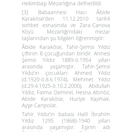
Hekimbaşı Mezarlığına defnedildi.
[3]
Babaannesi Hacı Âbide
Karaköse'den 11.12.2010 tarihli
sohbet esnasında ve Zara-Canova
Köyü Mezarlığı’ndaki mezar
taşlarından şu bilgileri öğrenmiştir:
Âbide Karaköse,
Tahir-Şemsi Yıldız
çiftinin 8 çocuğundan biridir. Annesi
Şemsi Yıldız 1889-ö.1954 yılları
arasında yaşamıştır. Tahir-Şemsi
Yıldız’ın çocukları: Ahmed Yıldız
(d.1920-ö.8.6.1974), Mehmet Yıldız
(d.29.4.1925-ö.10.2.2000), Abdullah
Yıldız, Fatma Demirel, Hesna Altınöz,
Abide Karaköse, Huriye Kaymak,
Ayşe Canpolat.
Tahir Yıldız'ın babası
Halil İbrahim
Yıldız
1295 (1868)-1940 yılları
arasında yaşamıştır. Eşinin adı