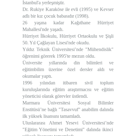
İstanbul'a yerleşmiştir.
Dr. Rukiye Karaköse ile evli (1995) ve Kevser
adlı bir kız çocuk babasıdır (1998).
26 yaşına kadar Kağıthane Hürriyet
Mahallesi'nde yaşadı.
Hürriyet İlkokulu, Hürriyet Ortaokulu ve Şişli
50. Yıl Çağlayan Lisesi'nde okudu.
Yıldız Teknik Üniversitesi’nde
"Mühendislik"
öğrenimi görerek 1995'te mezun oldu.
Üniversite yıllarında din bilimleri ve
eğitimbilim üzerine özel dersler aldı ve
okumalar yaptı.
1996 yılından itibaren sivil toplum
kuruluşlarında eğitim araştırmacısı ve eğitim
yöneticisi olarak görevler üstlendi.
Marmara Üniversitesi Sosyal Bilimler
Enstitüsü’ne bağlı
"Tasavvuf"
anabilim dalında
ilk yüksek lisansını tamamladı.
Uluslararası Ahmet Yesevi Üniversitesi’nde
"Eğitim Yönetimi ve Denetimi"
dalında ikinci