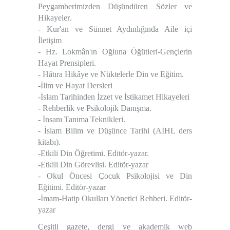
Peygamberimizden Düşündüren Sözler ve
Hikayeler
.
-
Kur'an ve Sünnet Aydınlığında Aile içi
İletişim
-
Hz. Lokmân'ın Oğluna Öğütleri-Gençlerin
Hayat Prensipleri
.
- Hâtıra Hikâye ve Nüktelerle Din ve Eğitim.
-İlim ve Hayat Dersleri
-İslam Tarihinden İzzet ve İstikamet Hikayeleri
- Rehberlik ve Psikolojik Danışma.
- İnsanı Tanıma Teknikleri.
- İslam Bilim ve Düşünce Tarihi (AİHL ders
kitabı).
-
Etkili Din Öğretimi
. Editör-yazar.
-
Etkili Din Görevlisi
. Editör-yazar
-
Okul Öncesi Çocuk Psikolojisi ve Din
Eğitimi
. Editör-yazar
-
İmam-Hatip Okulları Yönetici Rehberi
. Editör-
yazar
Çeşitli gazete, dergi ve akademik web