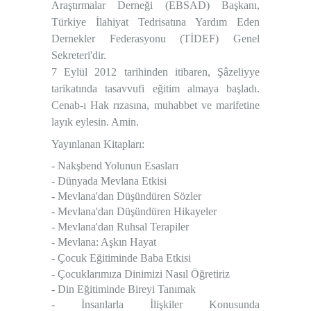
Araştırmalar Derneği (EBSAD) Başkanı,
Türkiye İlahiyat Tedrisatına Yardım Eden
Dernekler Federasyonu (TİDEF) Genel
Sekreteri'dir.
7 Eylül 2012 tarihinden itibaren, Şâzeliyye
tarikatında tasavvufi eğitim almaya başladı.
Cenab-ı Hak rızasına, muhabbet ve marifetine
layık eylesin. Amin.
Yayınlanan Kitapları:
-
Nakşbend Yolunun Esasları
-
Dünyada Mevlana Etkisi
-
Mevlana'dan Düşündüren Sözler
-
Mevlana'dan Düşündüren Hikayeler
-
Mevlana'dan Ruhsal Terapiler
-
Mevlana: Aşkın Hayat
-
Çocuk Eğitiminde Baba Etkisi
-
Çocuklarımıza Dinimizi Nasıl Öğretiriz
-
Din Eğitiminde Bireyi Tanımak
-
İnsanlarla İlişkiler Konusunda