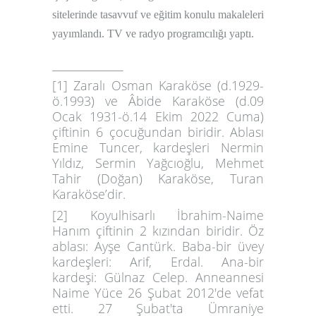
sitelerinde tasavvuf ve eğitim konulu makaleleri
yayımlandı. TV ve radyo programcılığı yaptı.
[1]
Zaralı
Osman Karaköse
(d.1929-
ö.1993) ve
Âbide Karaköse
(d.09
Ocak 1931-ö.14 Ekim 2022 Cuma)
çiftinin 6 çocuğundan biridir. Ablası
Emine Tuncer, kardeşleri Nermin
Yıldız, Sermin Yağcıoğlu, Mehmet
Tahir (Doğan) Karaköse, Turan
Karaköse’dir.
[2]
Koyulhisarlı
İbrahim-Naime
Hanım
çiftinin 2 kızından biridir. Öz
ablası: Ayşe Cantürk. Baba-bir üvey
kardeşleri: Arif, Erdal. Ana-bir
kardeşi: Gülnaz Celep. Anneannesi
Naime Yüce
26 Şubat 2012'de vefat
etti. 27 Şubat'ta Ümraniye