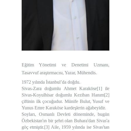
Eğitim Yönetimi ve Denetimi Uzmanı,
Tasavvuf araştırmacısı, Yazar, Mühendis.
1972 yılında İstanbul’da doğdu.
Sivas-Zara doğumlu Ahmet Karaköse
[1]
ile
Sivas-Koyulhisar doğumlu Keziban Hanım
[2]
çiftinin ilk çocuğudur. Münife Bulut, Yusuf ve
Yunus Emre Karaköse kardeşlerin ağabeyidir.
Soyları, Osmanlı Devleti döneminde, bugün
Özbekistan'ın bir şehri olan Buhara'dan Sivas'a
göç etmiştir.
[3]
Aile, 1959 yılında ise Sivas'tan