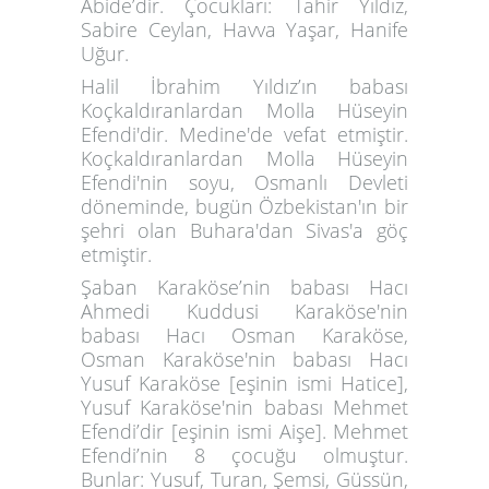
Âbide’dir. Çocukları: Tahir Yıldız,
Sabire Ceylan, Havva Yaşar, Hanife
Uğur.
Halil İbrahim Yıldız’ın babası
Koçkaldıranlardan Molla Hüseyin
Efendi
'dir. Medine'de vefat etmiştir.
Koçkaldıranlardan Molla Hüseyin
Efendi'nin soyu, Osmanlı Devleti
döneminde, bugün Özbekistan'ın bir
şehri olan Buhara'dan Sivas'a göç
etmiştir.
Şaban Karaköse’nin babası Hacı
Ahmedi Kuddusi Karaköse'nin
babası Hacı Osman Karaköse,
Osman Karaköse'nin babası
Hacı
Yusuf Karaköse
[eşinin ismi Hatice],
Yusuf Karaköse'nin babası
Mehmet
Efendi
’dir [eşinin ismi Aişe]. Mehmet
Efendi’nin 8 çocuğu olmuştur.
Bunlar: Yusuf, Turan, Şemsi, Güssün,