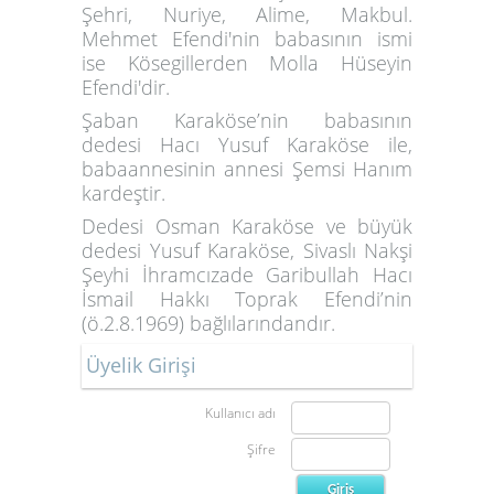
Şehri, Nuriye, Alime, Makbul.
Mehmet Efendi'nin babasının ismi
ise
Kösegillerden Molla Hüseyin
Efendi
'dir.
Şaban Karaköse’nin babasının
dedesi Hacı Yusuf Karaköse ile,
babaannesinin annesi Şemsi Hanım
kardeştir.
Dedesi Osman Karaköse ve büyük
dedesi Yusuf Karaköse, Sivaslı Nakşi
Şeyhi İhramcızade Garibullah Hacı
İsmail Hakkı Toprak Efendi’nin
(ö.2.8.1969) bağlılarındandır.
Üyelik Girişi
Kullanıcı adı
Şifre