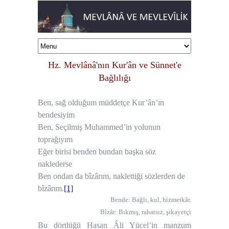
Hz. Mevlânâ'nın Kur'ân ve Sünnet'e
Bağlılığı
Ben, sağ olduğum müddetçe Kur’ân’ın
bendesiyim
Ben, Seçilmiş Muhammed’in yolunun
toprağıyım
Eğer birisi benden bundan başka söz
naklederse
Ben ondan da bîzârım, naklettiği sözlerden de
bîzârım
.
[1]
Bende
: Bağlı, kul, hizmetkâr.
Bîzâr
: Bıkmış, rahatsız, şikayetçi
Bu dörtlüğü
Hasan Âli Yücel
’in manzum