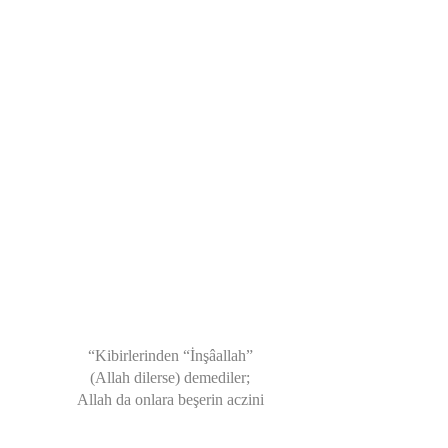
“Kibirlerinden “İnşâallah”
(Allah dilerse) demediler;
Allah da onlara beşerin aczini
gösteriverdi.”
(Mesnevi, Cilt 1, beyit nu: 48)