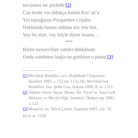
tercümesi ise şöyledir:
[2]
Can tende var oldukça kulum Kur’an’a
Yol toprağıyım Peygamber-i zîşâna
Hakkımda bunun zıddına söz etse biri,
Vay bu söze, vay böyle diyen insana…
***
Bizim mesnevîmiz vahdet dükkânıdır
Onda vahdetten başka ne görürsen o puttur.
[3]
[1]
Mevlânâ,
Rubâîler
, çev. Abdülbaki Gölpınarlı,
İstanbul 1982, s. 152 (nr. 112);
Hz. Mevlânâ’nın
Rubâîleri
, haz. Şefik Can, Ankara 1990, II, nr. 1311
[2]
Ahmet Güner Sayar,
Hasan Âli Yücel’in Tasavvufî
Dünyası ve Mevlevîliği
, İstanbul: Ötüken nşr. 2002,
s. 123
[3]
Mesnevî
, trc. Veled Çelebi, İstanbul 1991, cilt: VI,
beyit nr. 1528