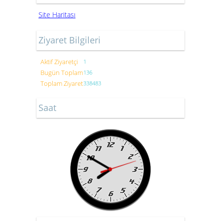
Site Haritası
Ziyaret Bilgileri
Aktif Ziyaretçi
1
Bugün Toplam
136
Toplam Ziyaret
338483
Saat